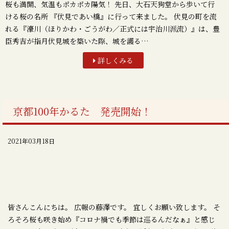
桜も満開、気温もポカポカ陽気！ 先日、大石天狗堂から歩いて行
ける桜の名所 『伏見であい橋』に行って来ました。 伏見の町を流
れる『濠川（ほりかわ・ごうがわ／正式には宇治川派流）』は、豊
臣秀吉が指月伏見城を築いた際、城を護る…
詳しくみる
京都100年かるた 発売開始！
2021年03月18日
皆さんこんにちは。 広報の藤澤です。 宜しくお願い致します。 そ
ろそろ桜も咲き始め『コロナ禍でも季節は巡るんだなぁ』と感じ