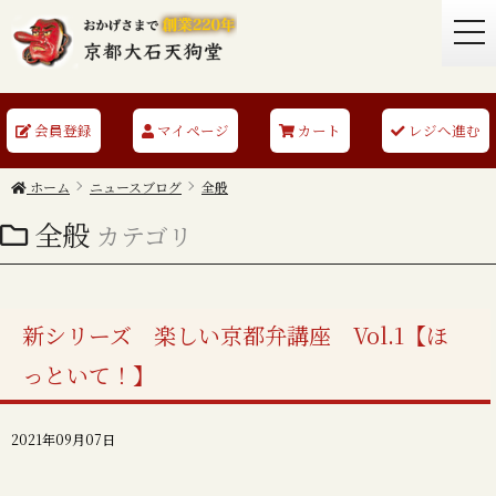
togg
navi
会員登録
マイページ
カート
レジへ進む
ホーム
ニュースブログ
全般
全般
カテゴリ
新シリーズ 楽しい京都弁講座 Vol.1【ほ
っといて！】
2021年09月07日