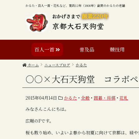
かるた・百人一首・花札など、寛政12年（1800年）創業のかるたの老舗
百人一首
普及品
競技用
ホーム
ニュースブログ
かるた
○○×大石天狗堂 コラボペ
2015年04月14日
かるた
•
全般
•
囲碁・将棋
•
花札
みなさんこんにちは。
広報のFです。
桜も散り始め、いよいよ春から初夏に向けて京都は、緑や