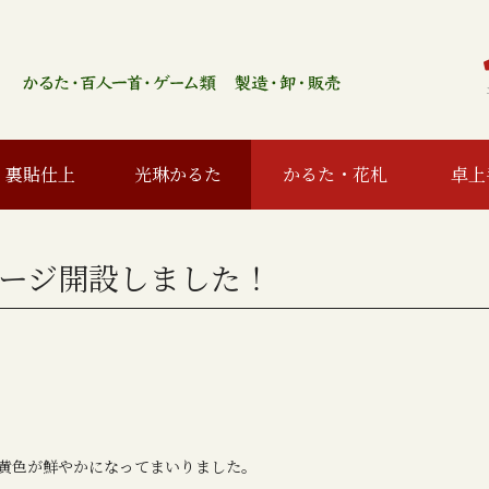
裏貼仕上
光琳かるた
かるた・花札
卓上
ージ開設しました！
黄色が鮮やかになってまいりました。