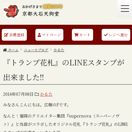
togg
navi
会員登録
マイページ
カート
レジへ進む
ホーム
ニュースブログ
かるた
『トランプ花札』のLINEスタンプが
出来ました!!
2014年07月08日
かるた
みなさんこんにちは。広報のFです。
なんと！福岡のクリエイター集団『supernova（スーパーノヴ
ァ）』と当店がコラボしたオリジナル花札『トランプ花札』のLINE