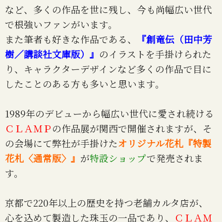
など、多くの作品を世に残し、今も尚幅広い世代
で根強いファンがいます。
また筆者も好きな作品である、
『創竜伝（田中芳
樹／講談社文庫版）』
のイラストを手掛けられた
り、キャラクターデザインなど多くの作品で目に
したことのある方も多いと思います。
1989年のデビューから幅広い世代に愛され続ける
ＣＬＡＭＰ
の作品展が関西で開催されますが、そ
の会場にて弊社が手掛けた
オリジナル花札『特製
花札〈通常版〉』
が
特設ショップ
で発売されま
す。
京都で220年以上の歴史を持つ老舗カルタ店が、
心を込めて製造した珠玉の一品であり、
ＣＬＡＭ