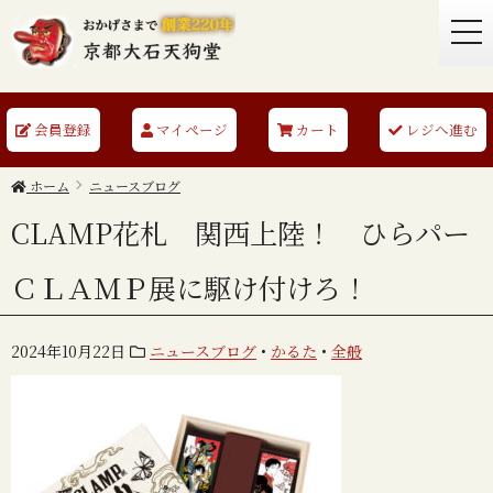
togg
navi
会員登録
マイページ
カート
レジへ進む
ホーム
ニュースブログ
CLAMP花札 関西上陸！ ひらパー
ＣＬＡＭＰ展に駆け付けろ！
2024年10月22日
ニュースブログ
•
かるた
•
全般