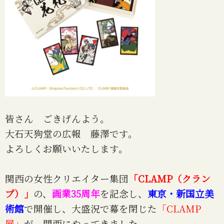
皆さん ごきげんよう。
大石天狗堂の広報 藤澤です。
よろしくお願いいたします。
関西の女性クリエイター集団
「CLAMP（クラン
プ）」
の、
画業35周年
を記念し、
東京・新国立美
術館
で開催し、大盛況で幕を閉じた
「CLAMP
展」
が、関西にやってきました。