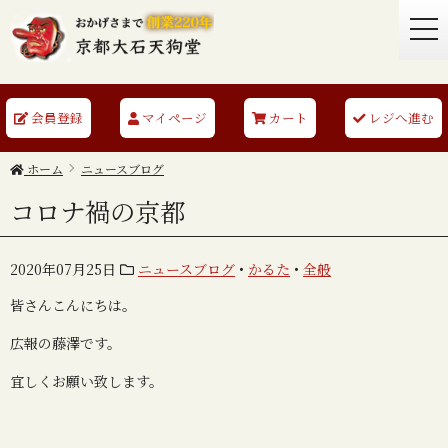
togg
navi
会員登録
マイページ
カート
レジへ進む
ホーム
ニュースブログ
コロナ禍の京都
2020年07月25日
ニュースブログ
•
かるた
•
全般
皆さんこんにちは。
広報の藤澤です。
宜しくお願い致します。