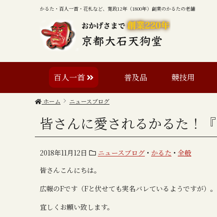
かるた・百人一首・花札など、寛政12年（1800年）創業のかるたの老舗
百人一首
普及品
競技用
ホーム
ニュースブログ
皆さんに愛されるかるた！『
2018年11月12日
ニュースブログ
•
かるた
•
全般
皆さんこんにちは。
広報のFです（Fと伏せても実名バレているようですが）。
宜しくお願い致します。