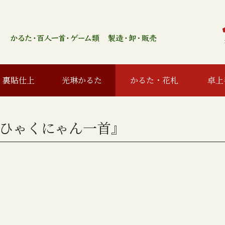
裏貼仕上
光琳かるた
かるた・花札
卓上
ひゃくにゃん一首』