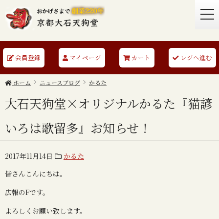
togg
navi
会員登録
マイページ
カート
レジへ進む
ホーム
ニュースブログ
かるた
大石天狗堂×オリジナルかるた『猫諺
いろは歌留多』お知らせ！
2017年11月14日
かるた
皆さんこんにちは。
広報のFです。
よろしくお願い致します。