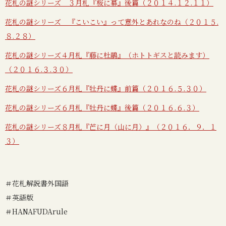
花札の謎シリーズ ３月札『桜に幕』後篇（２０１４.１２.１１）
花札の謎シリーズ 『こいこい』って意外とあれなのね（２０１５.
８.２８）
花札の謎シリーズ４月札『藤に杜鵑』（ホトトギスと読みます）
（２０１６.３.３０）
花札の謎シリーズ６月札『牡丹に蝶』前篇（２０１６.５.３０）
花札の謎シリーズ６月札『牡丹に蝶』後篇（２０１６.６.３）
花札の謎シリーズ８月札『芒に月（山に月）』（２０１６．９．１
３）
＃花札解説書外国語
＃英語版
＃HANAFUDArule