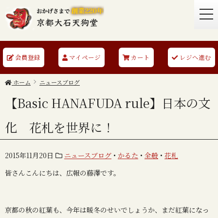
togg
navi
会員登録
マイページ
カート
レジへ進む
ホーム
ニュースブログ
【Basic HANAFUDA rule】日本の文
化 花札を世界に！
2015年11月20日
ニュースブログ
•
かるた
•
全般
•
花札
皆さんこんにちは、広報の藤澤です。
京都の秋の紅葉も、今年は暖冬のせいでしょうか、まだ紅葉になっ