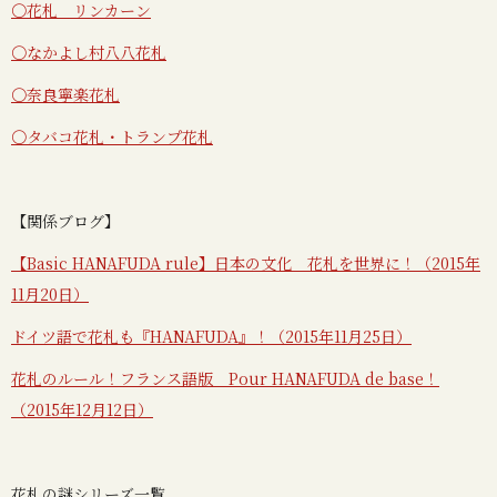
〇花札 リンカーン
〇なかよし村八八花札
〇奈良寧楽花札
〇タバコ花札・トランプ花札
【関係ブログ】
【Basic HANAFUDA rule】日本の文化 花札を世界に！（2015年
11月20日）
ドイツ語で花札も『HANAFUDA』！（2015年11月25日）
花札のルール！フランス語版 Pour HANAFUDA de base！
（2015年12月12日）
花札の謎シリーズ一覧