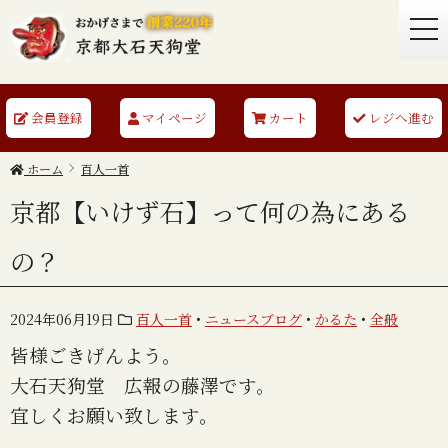
togg
navi
会員登録
マイページ
カート
レジへ進む
ホーム
百人一首
京都【いけず石】って何の為にある
の？
2024年06月19日
百人一首
•
ニュースブログ
•
かるた
•
全般
皆様ごきげんよう。
大石天狗堂 広報の藤澤です。
宜しくお願い致します。