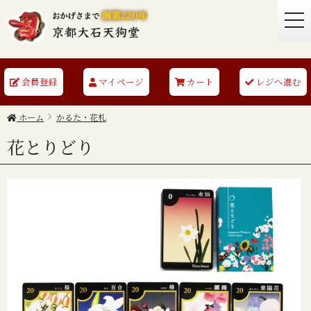
togg
navi
会員登録
マイページ
カート
レジへ進む
ホーム
かるた・花札
花とりどり