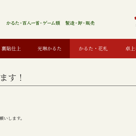
裏貼仕上
光琳かるた
かるた・花札
卓上
ます！
願いします。