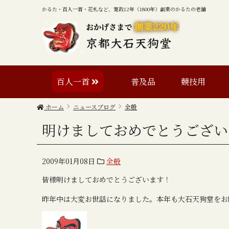
かるた・百人一首・花札など、寛政12年（1800年）創業のかるたの老舗
百人一首
普及品
競技用
ホーム
ニュースブログ
全般
明けましておめでとうござい
2009年01月08日
全般
皆様明けましておめでとうございます！
昨年中は大変お世話になりました。本年も大石天狗堂をお