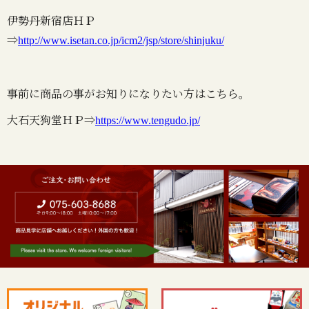
伊勢丹新宿店ＨＰ
⇒
http://www.isetan.co.jp/icm2/jsp/store/shinjuku/
事前に商品の事がお知りになりたい方はこちら。
大石天狗堂ＨＰ⇒
https://www.tengudo.jp/