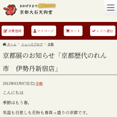
togg
navi
会員登録
マイページ
カート
レジへ進む
ホーム
ニュースブログ
全般
京都展のお知らせ「京都歴代のれん
市 伊勢丹新宿店」
2013年03月07日
全般
こんにちは
季節はもう春。
気温も日差しも花粉も春真っ盛りの京都です。