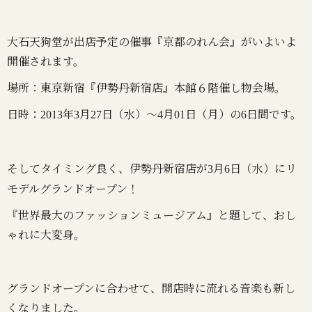
大石天狗堂が出店予定の催事『京都のれん会』がいよいよ
開催されます。
場所：東京新宿『伊勢丹新宿店』本館６階催し物会場。
日時：
年
月
日（水）～
月
日（月）の
日間です。
2013
3
27
4
01
6
そしてタイミング良く、伊勢丹新宿店が
月
日（水）にリ
3
6
モデルグランドオープン！
『世界最大のファッションミュージアム』と題して、おし
ゃれに大変身。
グランドオープンに合わせて、開店時に流れる音楽も新し
くなりました。